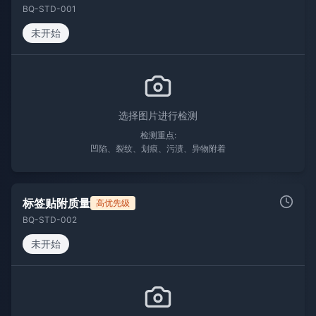
BQ-STD-001
未开始
选择图片进行检测
检测重点:
凹陷、裂纹、划痕、污渍、异物附着
标签贴附质量
高优先级
BQ-STD-002
未开始